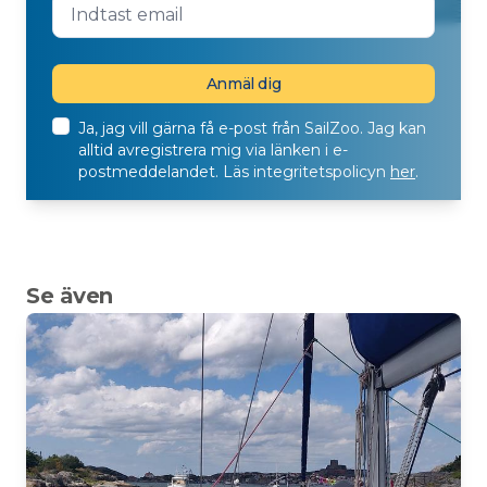
Ja, jag vill gärna få e-post från SailZoo. Jag kan
alltid avregistrera mig via länken i e-
postmeddelandet. Läs integritetspolicyn
her
.
Se även