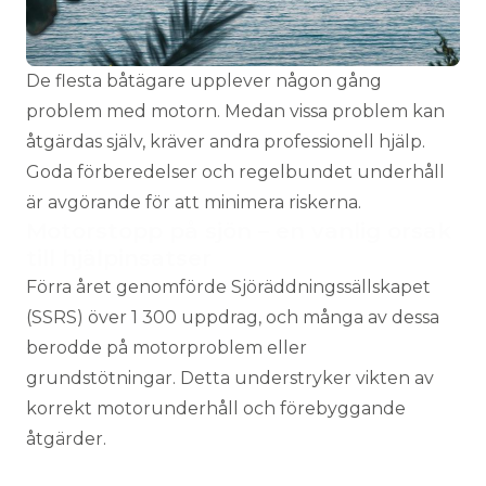
De flesta båtägare upplever någon gång
problem med motorn. Medan vissa problem kan
åtgärdas själv, kräver andra professionell hjälp.
Goda förberedelser och regelbundet underhåll
är avgörande för att minimera riskerna.
Motorstopp på sjön – en vanlig orsak
till hjälpinsatser
Förra året genomförde
Sjöräddningssällskapet
(SSRS)
över 1 300 uppdrag, och många av dessa
berodde på motorproblem eller
grundstötningar. Detta understryker vikten av
korrekt motorunderhåll och förebyggande
åtgärder.