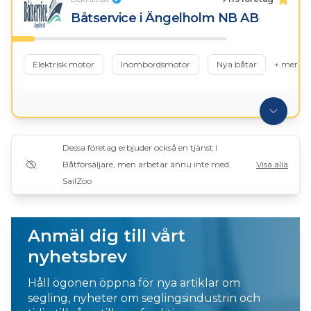
Båtservice i Ängelholm NB AB
Elektrisk motor
Inombordsmotor
Nya båtar
+ mer
Dessa företag erbjuder också en tjänst i
Båtförsäljare, men arbetar ännu inte med
Visa alla
SailZoo
Anmäl dig till vårt
nyhetsbrev
Håll ögonen öppna för nya artiklar om
segling, nyheter om seglingsindustrin och