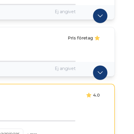
Ej angivet
Pris företag
Ej angivet
4.0
äggningar
+ mer