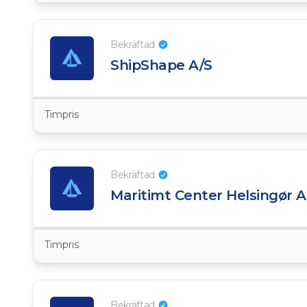
Bekräftad
ShipShape A/S
Timpris
Bekräftad
Maritimt Center Helsingør 
Timpris
Bekräftad