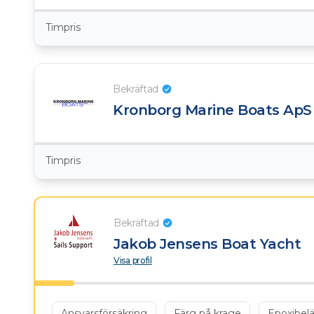
Timpris
Bekräftad
Kronborg Marine Boats ApS
Timpris
Bekräftad
Jakob Jensens Boat Yacht
Visa profil
Ansvarsförsäkring
Färg på krage
Epoxibel