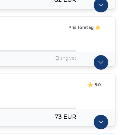
Pris företag
Ej angivet
5.0
73 EUR