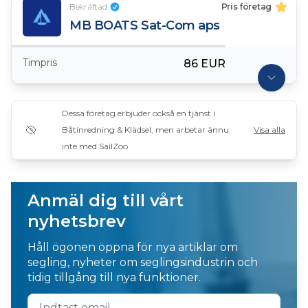
Bekräftad
Pris företag
MB BOATS Sat-Com aps
Timpris
86 EUR
Dessa företag erbjuder också en tjänst i
Båtinredning & Klädsel, men arbetar ännu
Visa alla
inte med SailZoo
Anmäl dig till vårt
nyhetsbrev
Håll ögonen öppna för nya artiklar om
segling, nyheter om seglingsindustrin och
tidig tillgång till nya funktioner.