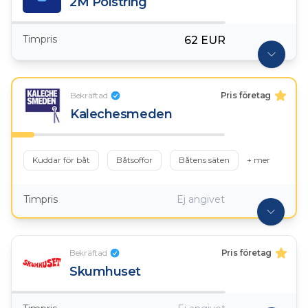
2M Polstring
Timpris
62 EUR
Bekräftad
Pris företag
Kalechesmeden
Kuddar för båt
Båtsoffor
Båtens säten
+ mer
Timpris
Ej angivet
Bekräftad
Pris företag
Skumhuset