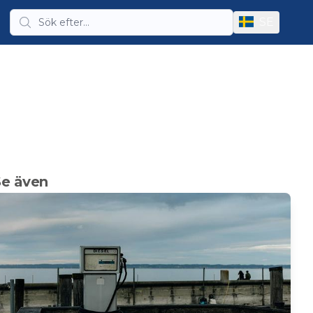
SE
Se även