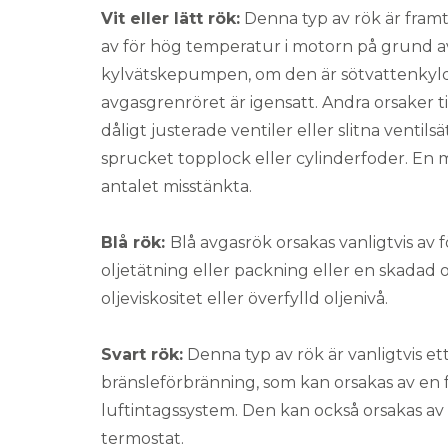
Vit eller lätt rök:
Denna typ av rök är framtr
av för hög temperatur i motorn på grund av
kylvätskepumpen, om den är sötvattenkyld
avgasgrenröret är igensatt. Andra orsaker ti
dåligt justerade ventiler eller slitna venti
sprucket topplock eller cylinderfoder. En
antalet misstänkta.
Blå rök:
Blå avgasrök orsakas vanligtvis av 
oljetätning eller packning eller en skadad o
oljeviskositet eller överfylld oljenivå.
Svart rök:
Denna typ av rök är vanligtvis e
bränsleförbränning, som kan orsakas av en 
luftintagssystem. Den kan också orsakas av
termostat.