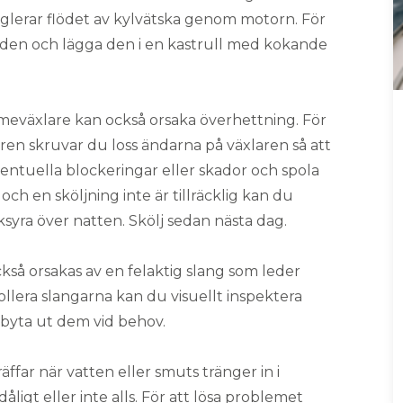
eglerar flödet av kylvätska genom motorn. För
t den och lägga den i en kastrull med kokande
meväxlare kan också orsaka överhettning. För
ren skruvar du loss ändarna på växlaren så att
ventuella blockeringar eller skador och spola
ch en sköljning inte är tillräcklig kan du
ksyra över natten. Skölj sedan nästa dag.
kså orsakas av en felaktig slang som leder
rollera slangarna kan du visuellt inspektera
 byta ut dem vid behov.
äffar när vatten eller smuts tränger in i
dåligt eller inte alls. För att lösa problemet