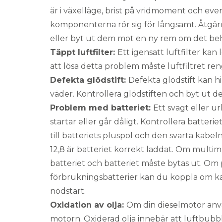
är i växelläge, brist på vridmoment och ev
komponenterna rör sig för långsamt. Åtgä
eller byt ut dem mot en ny rem om det be
Täppt luftfilter:
Ett igensatt luftfilter kan l
att lösa detta problem måste luftfiltret ren
Defekta glödstift:
Defekta glödstift kan hin
väder. Kontrollera glödstiften och byt ut d
Problem med batteriet:
Ett svagt eller ur
startar eller går dåligt. Kontrollera batte
till batteriets pluspol och den svarta kabel
12,8 är batteriet korrekt laddat. Om multime
batteriet och batteriet måste bytas ut. Om 
förbrukningsbatterier kan du koppla om ka
nödstart.
Oxidation av olja:
Om din dieselmotor anvä
motorn. Oxiderad olja innebär att luftbubb