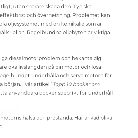
ligt, utan snarare skada den. Typiska
, effektbrist och överhettning. Problemet kan
pola oljesystemet med en kemikalie som är
älls i oljan. Regelbundna oljebyten är viktiga
iga dieselmotorproblem och bekanta dig
e öka livslängden på din motor och lösa
att regelbundet underhålla och serva motorn för
början. I vår artikel "
Topp 10 böcker om
tta användbara böcker specifikt för underhåll
vgasrör
motorns hälsa och prestanda. Här är vad olika
: