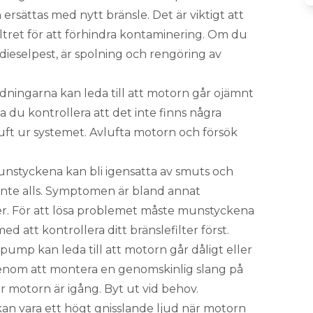
rsättas med nytt bränsle. Det är viktigt att
ltret för att förhindra kontaminering. Om du
ieselpest, är spolning och rengöring av
edningarna kan leda till att motorn går ojämnt
ka du kontrollera att det inte finns några
 luft ur systemet. Avlufta motorn och försök
nstyckena kan bli igensatta av smuts och
r inte alls. Symptomen är bland annat
ter. För att lösa problemet måste munstyckena
d att kontrollera ditt bränslefilter först.
pump kan leda till att motorn går dåligt eller
 genom att montera en genomskinlig slang på
motorn är igång. Byt ut vid behov.
an vara ett högt gnisslande ljud när motorn