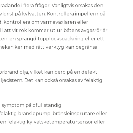
ädande i flera frågor. Vanligtvis orsakas den
 brist på kylvatten. Kontrollera impellern på
, kontrollera om värmeväxlaren eller
ll att vit rök kommer ut ur båtens avgasrör är
lsäten, en sprängd topplockspackning eller ett
 mekaniker med rätt verktyg kan begränsa
förbränd olja, vilket kan bero på en defekt
ljecistern. Det kan också orsakas av felaktig
tt symptom på ofullständig
felaktig bränslepump, bränsleinsprutare eller
 en felaktig kylvätsketemperatursensor eller