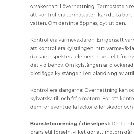
orsakerna till överhettning. Termostaten r
att kontrollera termostaten kan du ta bor
vatten. Om den inte öppnas, byt ut den.
Kontrollera värmeväxlaren: En igensatt vär
att kontrollera kylstången inuti värmeväxla
du kan inspektera elementet visuellt för e
det vid behov. Om kylstången är blockerad o
blötlägga kylstången i en blandning av ätti
Kontrollera slangarna: Överhettning kan oc
kylvätska till och från motorn. För att kont
dem för eventuella läckor eller skador och
Bränsleförorening / dieselpest:
Detta intr
bränsletillförseln, vilket gör att motorn går 