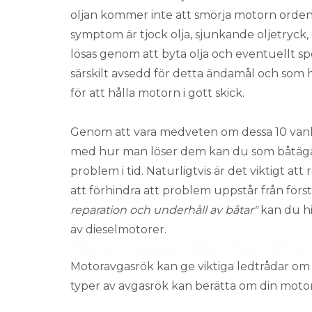
oljan kommer inte att smörja motorn ordent
symptom är tjock olja, sjunkande oljetryck
lösas genom att byta olja och eventuellt s
särskilt avsedd för detta ändamål och som h
för att hålla motorn i gott skick.
Genom att vara medveten om dessa 10 vanl
med hur man löser dem kan du som båtägar
problem i tid. Naturligtvis är det viktigt 
att förhindra att problem uppstår från första 
reparation och underhåll av båtar
"
kan du hi
av dieselmotorer.
Håll ett öga på röken från ditt a
Motoravgasrök kan ge viktiga ledtrådar om 
typer av avgasrök kan berätta om din motor