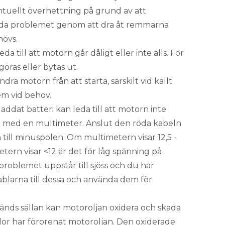
entuellt överhettning på grund av att
rda problemet genom att dra åt remmarna
hövs.
eda till att motorn går dåligt eller inte alls. För
göras eller bytas ut.
dra motorn från att starta, särskilt vid kallt
em vid behov.
laddat batteri kan leda till att motorn inte
riet med en multimeter. Anslut den röda kabeln
n till minuspolen. Om multimetern visar 12,5 -
tern visar <12 är det för låg spänning på
problemet uppstår till sjöss och du har
blarna till dessa och använda dem för
nds sällan kan motoroljan oxidera och skada
lor har förorenat motoroljan. Den oxiderade