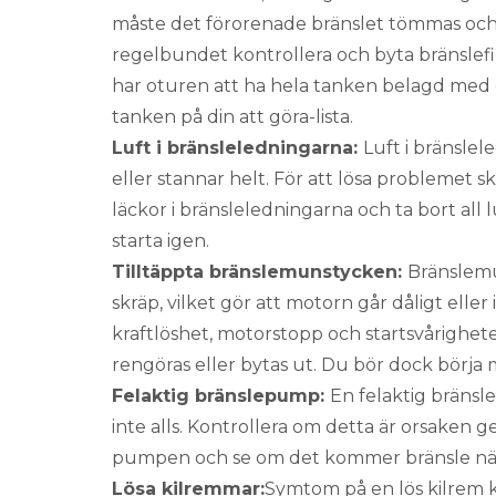
måste det förorenade bränslet tömmas och e
regelbundet kontrollera och byta bränslefi
har oturen att ha hela tanken belagd med d
tanken på din att göra-lista.
Luft i bränsleledningarna:
Luft i bränslel
eller stannar helt. För att lösa problemet s
läckor i bränsleledningarna och ta bort all
starta igen.
Tilltäppta bränslemunstycken:
Bränslemu
skräp, vilket gör att motorn går dåligt elle
kraftlöshet, motorstopp och startsvårighe
rengöras eller bytas ut. Du bör dock börja me
Felaktig bränslepump:
En felaktig bränsle
inte alls. Kontrollera om detta är orsaken
pumpen och se om det kommer bränsle när 
Lösa kilremmar:
Symtom på en lös kilrem k