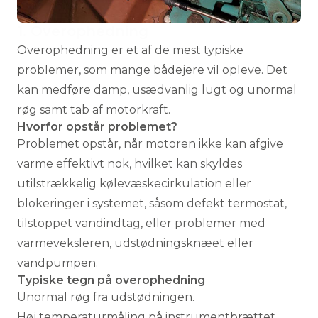
1. Overophedning
Overophedning er et af de mest typiske
problemer, som mange bådejere vil opleve. Det
kan medføre damp, usædvanlig lugt og unormal
røg samt tab af motorkraft.
Hvorfor opstår problemet?
Problemet opstår, når motoren ikke kan afgive
varme effektivt nok, hvilket kan skyldes
utilstrækkelig kølevæskecirkulation eller
blokeringer i systemet, såsom defekt termostat,
tilstoppet vandindtag, eller problemer med
varmeveksleren, udstødningsknæet eller
vandpumpen.
Typiske tegn på overophedning
Unormal røg fra udstødningen.
Høj temperaturmåling på instrumentbrættet.