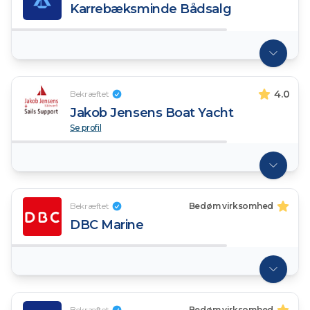
Karrebæksminde Bådsalg
4.0
Bekræftet
Jakob Jensens Boat Yacht
Se profil
Bekræftet
Bedøm virksomhed
DBC Marine
Bekræftet
Bedøm virksomhed