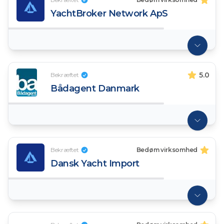
YachtBroker Network ApS
5.0
Bekræftet
Bådagent Danmark
Bekræftet
Bedøm virksomhed
Dansk Yacht Import