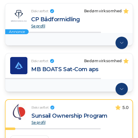
Bekræftet
Bedøm virksomhed
CP Bådformidling
Se profil
Annonce
Bekræftet
Bedøm virksomhed
MB BOATS Sat-Com aps
5.0
Bekræftet
Sunsail Ownership Program
Se profil