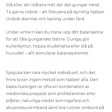
Stå eller sitt i båtens mitt där det gungar minst.
Ta gärna rodret – att fokusera på styrning hjälper.
Undvik skärmar och läsning under färd.
Träna upp balansen i förväg
Under vintern kan du träna upp ditt balanssinne
för att tåla gungandet bättre. Gunga, gör
kullerbyttor, hoppa studsmatta eller stå på
huvudet – allt stimulerar balanssystemet.
Slutsats: Den bästa lösningen är en
kombination
Sjösjuka kan vara mycket individuell, och det
finns tyvärr ingen metod som hjälper alla. Den
bästa lösningen är ofta en kombination av
medicinska preparat som antihistaminer eller
plåster, naturliga medel som ingefära och
akupressurarmband samt bra rutiner ombord på