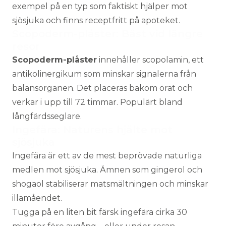
exempel på en typ som faktiskt hjälper mot
sjösjuka och finns receptfritt på apoteket.
Scopoderm-plåster: Bäst vid längre
resor
Scopoderm-plåster
innehåller scopolamin, ett
antikolinergikum som minskar signalerna från
balansorganen. Det placeras bakom örat och
verkar i upp till 72 timmar. Populärt bland
långfärdsseglare.
Ingefära: Naturens hjälte mot
sjösjuka
Ingefära är ett av de mest beprövade naturliga
medlen mot sjösjuka. Ämnen som gingerol och
shogaol stabiliserar matsmältningen och minskar
illamåendet.
Tugga på en liten bit färsk ingefära cirka 30