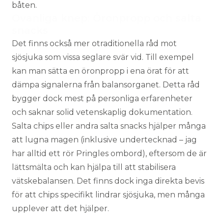
båten.
Ovanliga knep: Öronpropp och salta
snacks
Det finns också mer otraditionella råd mot
sjösjuka som vissa seglare svär vid. Till exempel
kan man sätta en öronpropp i ena örat för att
dämpa signalerna från balansorganet. Detta råd
bygger dock mest på personliga erfarenheter
och saknar solid vetenskaplig dokumentation.
Salta chips eller andra salta snacks hjälper många
att lugna magen (inklusive undertecknad – jag
har alltid ett rör Pringles ombord), eftersom de är
lättsmälta och kan hjälpa till att stabilisera
vätskebalansen. Det finns dock inga direkta bevis
för att chips specifikt lindrar sjösjuka, men många
upplever att det hjälper.