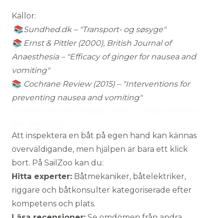
Källor:
📚
Sundhed.dk – "Transport- og søsyge
"
📚 Ernst & Pittler (2000), British Journal of
Anaesthesia – "Efficacy of ginger for nausea and
vomiting"
📚
Cochrane Review (2015) – "Interventions for
preventing nausea and vomiting"
Professionell hjälp: Hitta experterna
på SailZoo
Att inspektera en båt på egen hand kan kännas
överväldigande, men hjälpen är bara ett klick
bort. På SailZoo kan du:
Hitta experter:
Båtmekaniker
,
båtelektriker
,
riggare
och
båtkonsulter
kategoriserade efter
kompetens och plats.
Läsa recensioner:
Se omdömen från andra