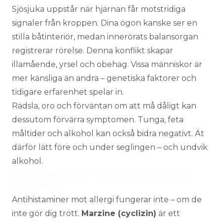
Sjösjuka uppstår när hjärnan får motstridiga
signaler från kroppen. Dina ögon kanske ser en
stilla båtinteriör, medan innerörats balansorgan
registrerar rörelse. Denna konflikt skapar
illamående, yrsel och obehag. Vissa människor är
mer känsliga än andra – genetiska faktorer och
tidigare erfarenhet spelar in.
Rädsla, oro och förväntan om att må dåligt kan
dessutom förvärra symptomen. Tunga, feta
måltider och alkohol kan också bidra negativt. Ät
därför lätt före och under seglingen – och undvik
alkohol.
Antihistaminer: Bara de tröttande
fungerar
Antihistaminer mot allergi fungerar inte – om de
inte gör dig trött.
Marzine (cyclizin)
är ett