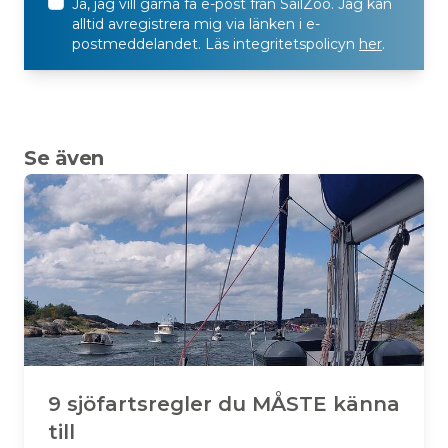
Ja, jag vill gärna få e-post från SailZoo. Jag kan
alltid avregistrera mig via länken i e-
postmeddelandet. Läs integritetspolicyn
her
.
Se även
9 sjöfartsregler du MÅSTE känna
till