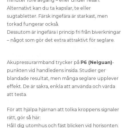
minuter före avgång – eller under resan.
Alternativt kan du ta kapslar, te eller
sugtabletter. Färsk ingefära är starkast, men
torkad fungerar också.
Dessutom är ingefära i princip fri från biverkningar
– något som gör det extra attraktivt för seglare.
Akupressurarmband: Skonsamt och
ibland effektivt
Akupressurarmband trycker på
P6 (Neiguan)
-
punkten vid handledens insida. Studier ger
blandade resultat, men många seglare upplever
effekt. De är säkra, enkla att använda och värda
att testa.
Titta ut över horisonten
För att hjälpa hjärnan att tolka kroppens signaler
rätt, gör så här:
Håll dig utomhus och fäst blicken vid horisonten.