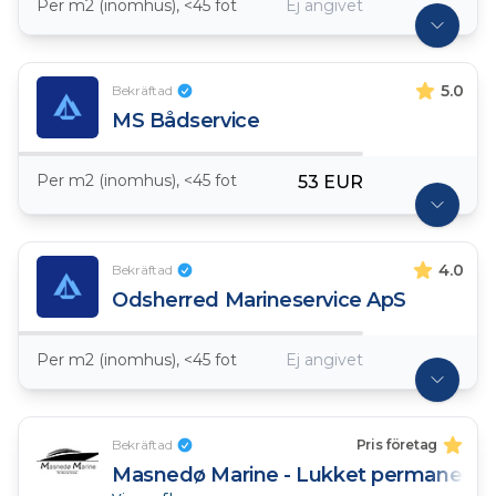
Per m2 (inomhus), <45 fot
Ej angivet
5.0
Bekräftad
MS Bådservice
Per m2 (inomhus), <45 fot
53 EUR
4.0
Bekräftad
Odsherred Marineservice ApS
Per m2 (inomhus), <45 fot
Ej angivet
Bekräftad
Pris företag
Masnedø Marine - Lukket permanent