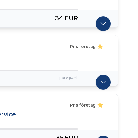
34 EUR
Pris företag
Ej angivet
Pris företag
rvice
36 EUR