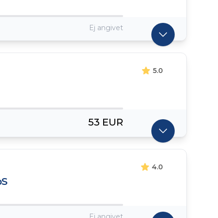
Ej angivet
5.0
53 EUR
4.0
pS
Ej angivet