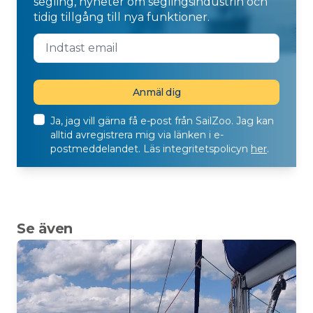
segling, nyheter om seglingsindustrin och
tidig tillgång till nya funktioner.
Ja, jag vill gärna få e-post från SailZoo. Jag kan
alltid avregistrera mig via länken i e-
postmeddelandet. Läs integritetspolicyn
her
.
Se även