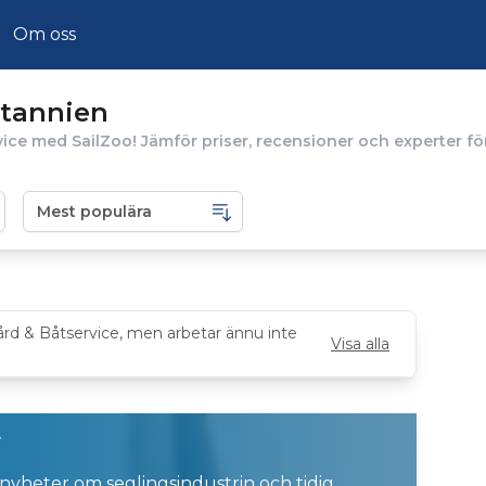
Om oss
itannien
ice med SailZoo! Jämför priser, recensioner och experter för
ård & Båtservice, men arbetar ännu inte
Visa alla
v
 nyheter om seglingsindustrin och tidig