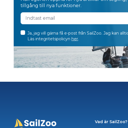
tillgång till nya funktioner.
Ja, jag vill gärna få e-post från SailZoo. Jag kan al
Läs integritetspolicyn
her
.
Vad är SailZoo?