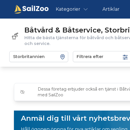
Kategorier
Artiklar
Båtvård & Båtservice, Storbr
Hitta de bästa tjänsterna för båtvård och båtserv
och service.
Filtrera efter
Dessa företag erbjuder också en tjänst i Båtv
med SailZoo
Anmäl dig till vårt nyhetsbre
Håll ögonen öppna för nya artiklar om segling,