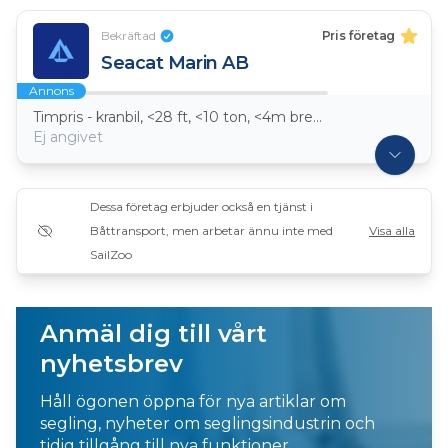
Bekräftad
Pris företag
Seacat Marin AB
Annons
Timpris - kranbil, <28 ft, <10 ton, <4m bredd
Ej angivet
Dessa företag erbjuder också en tjänst i
Båttransport, men arbetar ännu inte med
Visa alla
SailZoo
Anmäl dig till vårt
nyhetsbrev
Håll ögonen öppna för nya artiklar om
segling, nyheter om seglingsindustrin och
tidig tillgång till nya funktioner.