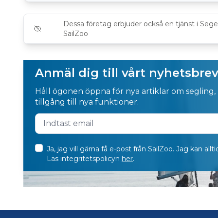
Dessa företag erbjuder också en tjänst i Seg
SailZoo
Anmäl dig till vårt nyhetsbre
Håll ögonen öppna för nya artiklar om segling,
tillgång till nya funktioner.
Ja, jag vill gärna få e-post från SailZoo. Jag kan al
Läs integritetspolicyn
her
.