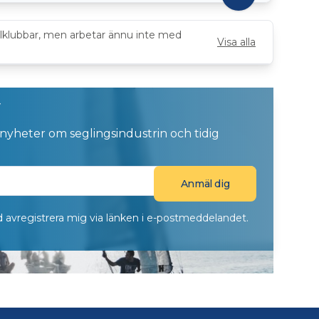
elklubbar, men arbetar ännu inte med
Visa alla
v
 nyheter om seglingsindustrin och tidig
ltid avregistrera mig via länken i e-postmeddelandet.