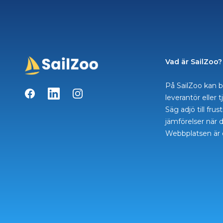
Vad är SailZoo?
På SailZoo kan b
Facebook
LinkedIn
Instagram
leverantör eller 
Säg adjö till fru
jämförelser när d
Webbplatsen är 