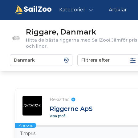
Kategorier
Artiklar
Riggare, Danmark
Hitta de bästa riggarna med SailZoo! Jämför prise
och linor.
Filtrera efter
Bekräftad
Riggerne ApS
Visa profil
Annons
Timpris