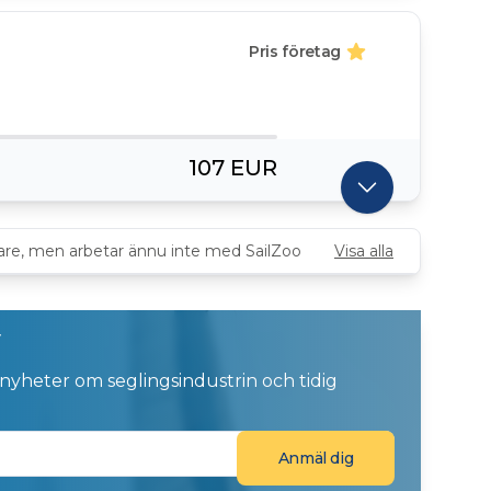
Pris företag
107 EUR
gare, men arbetar ännu inte med SailZoo
Visa alla
v
 nyheter om seglingsindustrin och tidig