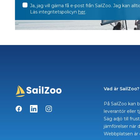
Ja, jag vill gärna få e-post från SailZoo. Jag kan al
Läs integritetspolicyn
her
.
Vad är SailZoo?
På SailZoo kan b
Facebook
LinkedIn
Instagram
leverantör eller 
Säg adjö till fru
jämförelser när d
Webbplatsen är 