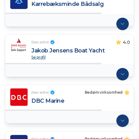
Karrebæksminde Bådsalg
4.0
Bekræftet
Jakob Jensens Boat Yacht
Se profil
Bekræftet
Bedøm virksomhed
DBC Marine
Bekræftet
Bedøm virksomhed