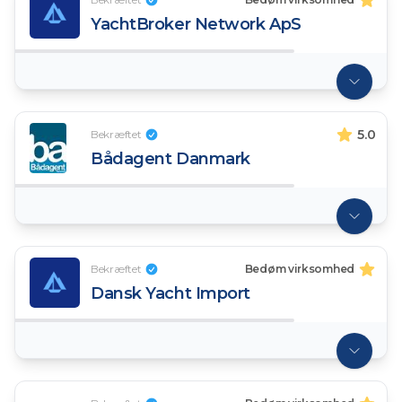
YachtBroker Network ApS
5.0
Bekræftet
Bådagent Danmark
Bekræftet
Bedøm virksomhed
Dansk Yacht Import