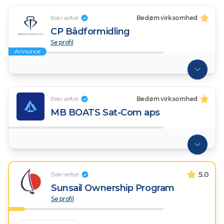
Bekræftet
Bedøm virksomhed
CP Bådformidling
Se profil
Annonce
Bekræftet
Bedøm virksomhed
MB BOATS Sat-Com aps
5.0
Bekræftet
Sunsail Ownership Program
Se profil