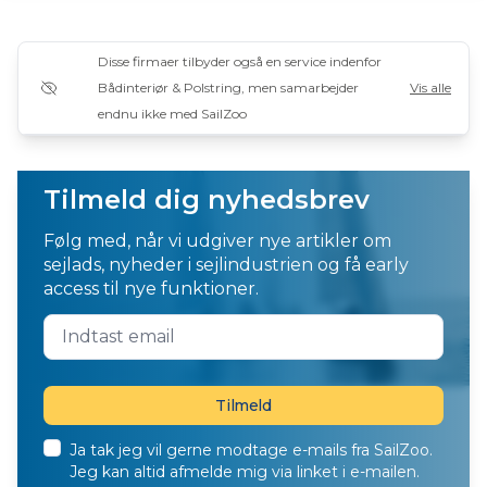
Disse firmaer tilbyder også en service indenfor
Bådinteriør & Polstring, men samarbejder
Vis alle
endnu ikke med SailZoo
Tilmeld dig nyhedsbrev
Følg med, når vi udgiver nye artikler om
sejlads, nyheder i sejlindustrien og få early
access til nye funktioner.
Ja tak jeg vil gerne modtage e-mails fra SailZoo.
Jeg kan altid afmelde mig via linket i e-mailen.