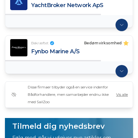
YachtBroker Network ApS
Bekræftet
Bedøm virksomhed
Fynbo Marine A/S
Disse firmaer tilbyder også en service indenfor
Bådforhandlere, men samarbejder endnu ikke
Vis alle
med SailZoo
Tilmeld dig nyhedsbrev
Følg med, når vi udgiver nye artikler om