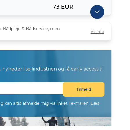
73 EUR
for Bådpleje & Bådservice, men
Vis alle
 nyheder i sejlindustrien og få early access til
eg kan altid afmelde mig via linket i e-mailen. Læs