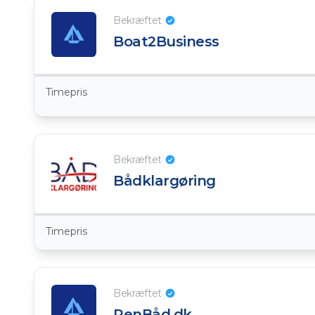
Bekræftet
Boat2Business
Timepris
Bekræftet
Bådklargøring
Timepris
Bekræftet
RenBåd.dk