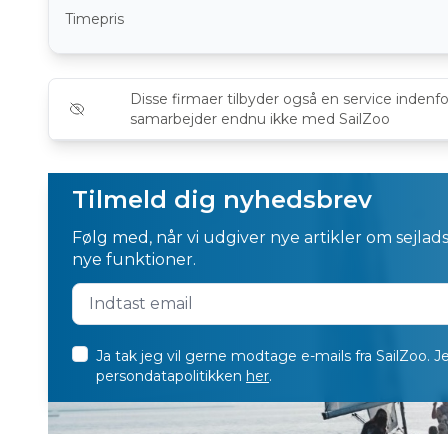
Timepris
Disse firmaer tilbyder også en service inden
samarbejder endnu ikke med SailZoo
Tilmeld dig nyhedsbrev
Følg med, når vi udgiver nye artikler om sejlads,
nye funktioner.
Ja tak jeg vil gerne modtage e-mails fra SailZoo. J
persondatapolitikken
her
.