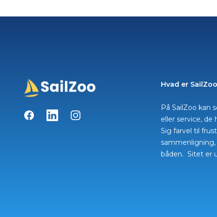
Hvad er SailZo
På SailZoo kan s
Facebook
LinkedIn
Instagram
eller service, de 
Sig farvel til fr
sammenligning, n
båden. Sitet er 