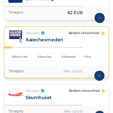
Timepris
62 EUR
Bekræftet
Bedøm virksomhed
Kalechesmeden
Bådhynder
Bådsofaer
Bådsæder
+ flere
Timepris
Ikke oplyst
Bekræftet
Bedøm virksomhed
Skumhuset
Timepris
Ikke oplyst