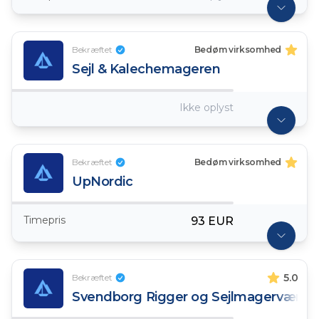
Bekræftet
Bedøm virksomhed
Sejl & Kalechemageren
Ikke oplyst
Bekræftet
Bedøm virksomhed
UpNordic
Timepris
93 EUR
5.0
Bekræftet
Svendborg Rigger og Sejlmagerværks