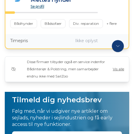
Mettes Hynder
Se profil
Bådhynder
Bådsofaer
Div. reparation
+ flere
Timepris
Ikke oplyst
Disse firmaer tilbyder også en service indenfor
Bådinteriør & Polstring, men samarbejder
Vis alle
endnu ikke med SailZoo
Tilmeld dig nyhedsbrev
Følg med, når vi udgiver nye artikler om
sejlads, nyheder i sejlindustrien og få early
access til nye funktioner.