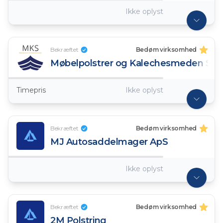
Ikke oplyst
Bekræftet
Bedøm virksomhed
Møbelpolstrer og Kalechesmeden Sdr.
Timepris
Ikke oplyst
Bekræftet
Bedøm virksomhed
MJ Autosaddelmager ApS
Ikke oplyst
Bekræftet
Bedøm virksomhed
2M Polstring