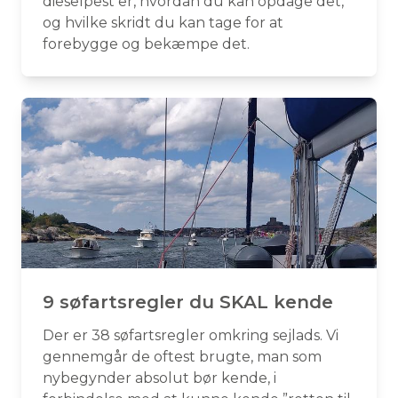
dieselpest er, hvordan du kan opdage det,
og hvilke skridt du kan tage for at
forebygge og bekæmpe det.
9 søfartsregler du SKAL kende
Der er 38 søfartsregler omkring sejlads. Vi
gennemgår de oftest brugte, man som
nybegynder absolut bør kende, i