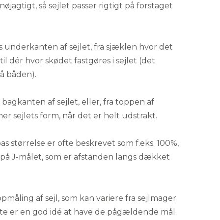
jagtigt, så sejlet passer rigtigt på forstaget
 underkanten af sejlet, fra sjæklen hvor det
til dér hvor skødet fastgøres i sejlet (det
på båden).
bagkanten af sejlet, eller, fra toppen af
r sejlets form, når det er helt udstrakt.
s størrelse er ofte beskrevet som f.eks. 100%,
t på J-målet, som er afstanden langs dækket
.
opmåling af sejl, som kan variere fra sejlmager
t ofte er en god idé at have de pågældende mål