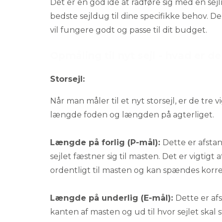
Det er en god idé at rådføre sig med en
sej
bedste sejldug til dine specifikke behov. 
vil fungere godt og passe til dit budget.
Opmåling til nyt sejl - hvad er d
Storsejl:
Når man måler til et nyt storsejl, er de tre 
længde foden og længden på agterliget.
Længde på forlig (P-mål):
Dette er afstan
sejlet fæstner sig til masten. Det er vigtigt a
ordentligt til masten og kan spændes korre
Længde på underlig (E-mål):
Dette er af
kanten af masten og ud til hvor sejlet s