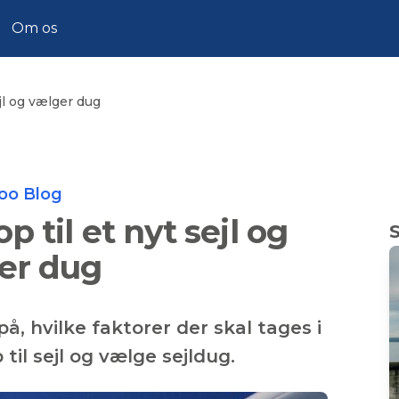
Om os
jl og vælger dug
Zoo Blog
 til et nyt sejl og
er dug
på, hvilke faktorer der skal tages i
til sejl og vælge sejldug.