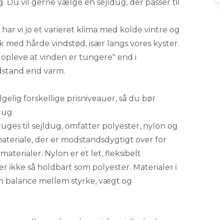
ug. Du vil gerne vælge en sejldug, der passer til
har vi jo et varieret klima med kolde vintre og
k med hårde vindstød, især langs vores kyster.
u opleve at vinden er tungere" end i
dstand end varm.
gelig forskellige prisniveauer, så du bør
dug.
uges til sejldug, omfatter polyester, nylon og
 materiale, der er modstandsdygtigt over for
terialer. Nylon er et let, fleksibelt
 er ikke så holdbart som polyester. Materialer i
en balance mellem styrke, vægt og