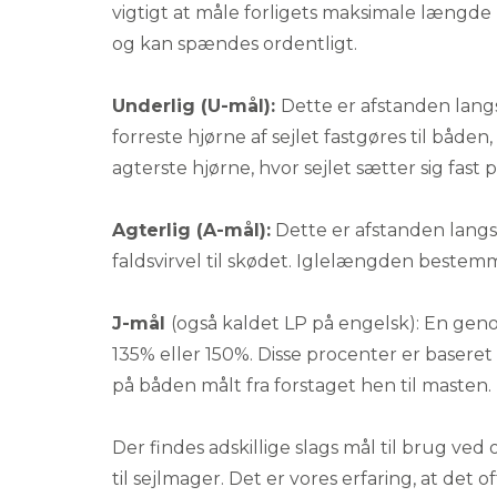
vigtigt at måle forligets maksimale længde nø
og kan spændes ordentligt.
Underlig (U-mål):
Dette er afstanden langs
forreste hjørne af sejlet fastgøres til båden, 
agterste hjørne, hvor sejlet sætter sig fast 
Agterlig (A-mål):
Dette er afstanden langs 
faldsvirvel til skødet. Iglelængden bestemme
J-mål
(også kaldet LP på engelsk): En genoa
135% eller 150%. Disse procenter er basere
på båden målt fra forstaget hen til masten
Der findes adskillige slags mål til brug ved 
til sejlmager. Det er vores erfaring, at de