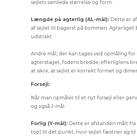
sejlets samlede størrelse og form.
Længde på agterlig (AL-mål):
Dette er a
af sejlet til bagerst på bommen. Agterliget
udstrakt.
Andre mål, der kan tages ved opmåling for e
agterstaget, fodens bredde, efterliglens b
at sikre, at sejlet er korrekt formet og dimen
Forsejl:
Når man opmåler til et nyt forsejl eller genu
og også J-mål.
Forlig (Y-mål):
Dette er afstanden målt fra 
top) til det punkt, hvor sejlet fæstner sig ti