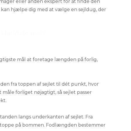
lmager
eller anden ekspert for at finde den
De kan hjælpe dig med at vælge en sejldug, der
e vigtigste mål?
vigtigste mål at foretage længden på forlig,
den fra toppen af sejlet til dét punkt, hvor
t måle forliget nøjagtigt, så sejlet passer
kt.
standen langs underkanten af sejlet. Fra
kal stoppe på bommen. Fodlængden bestemmer