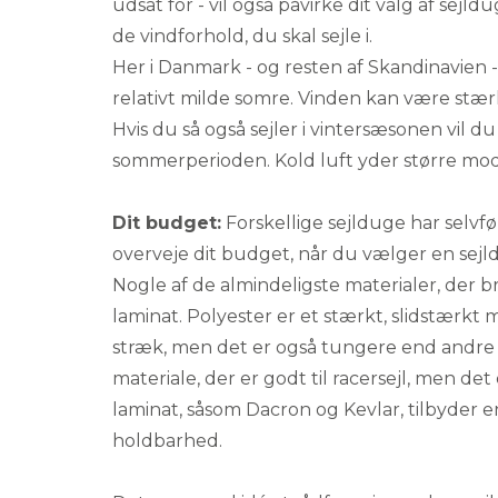
udsat for - vil også påvirke dit valg af sejld
de vindforhold, du skal sejle i.
Her i Danmark - og resten af Skandinavien - 
relativt milde somre. Vinden kan være stær
Hvis du så også sejler i vintersæsonen vil d
sommerperioden. Kold luft yder større mo
Dit budget:
Forskellige sejlduge har selvføl
overveje dit budget, når du vælger en sejl
Nogle af de almindeligste materialer, der br
laminat. Polyester er et stærkt, slidstærkt
stræk, men det er også tungere end andre ma
materiale, der er godt til racersejl, men det
laminat, såsom Dacron og Kevlar, tilbyder 
holdbarhed.