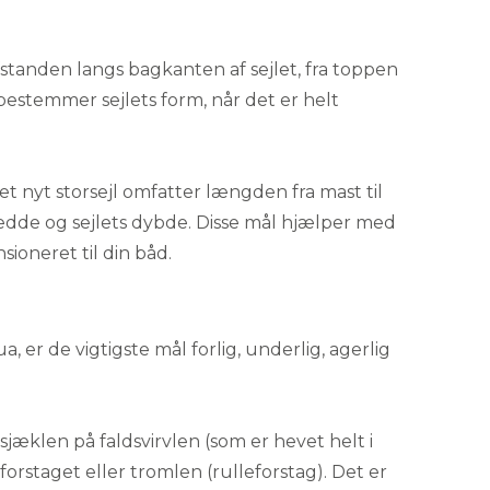
fstanden langs bagkanten af sejlet, fra toppen
 bestemmer sejlets form, når det er helt
t nyt storsejl omfatter længden fra mast til
redde og sejlets dybde. Disse mål hjælper med
sioneret til din båd.
a, er de vigtigste mål forlig, underlig, agerlig
sjæklen på faldsvirvlen (som er hevet helt i
l forstaget eller tromlen (rulleforstag). Det er