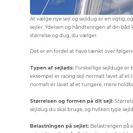
At vælge nye sejl og sejldug er en vigtig,
sejler. Ydelsen og håndteringen af din båd k
størrelse og dug, du vælger.
Hvordan vælger jeg den rigtige 
Det er en fordel at have tænkt over følgende,
Typen af sejlads:
Forskellige sejlduge er b
eksempel er racing sejl normalt lavet af et 
normalt er lavet af et tungere, mere holdba
Størrelsen og formen på dit sejl:
Størrels
sejldug du skal bruge, og hvilken type sej
Belastningen på sejlet:
Belastningen på se