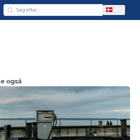
DK
Se også