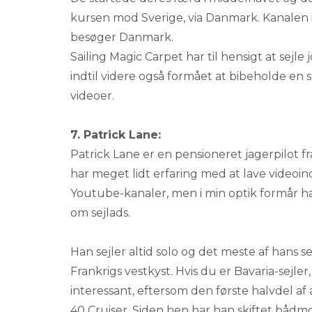
kursen mod Sverige, via Danmark. Kanalen i
besøger Danmark.
Sailing Magic Carpet har til hensigt at sejl
indtil videre også formået at bibeholde en 
videoer.
7. Patrick Lane:
Patrick Lane er en pensioneret jagerpilot fr
har meget lidt erfaring med at lave videoi
Youtube-kanaler, men i min optik formår ha
om sejlads.
Han sejler altid solo og det meste af hans s
Frankrigs vestkyst. Hvis du er Bavaria-sejle
interessant, eftersom den første halvdel af a
40 Cruiser. Siden hen har han skiftet bådm