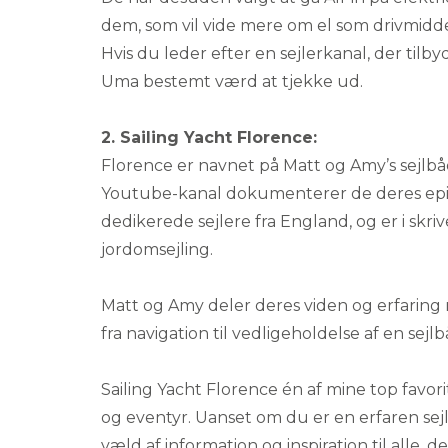
dem, som vil vide mere om el som drivmidde
Hvis du leder efter en sejlerkanal, der tilb
Uma bestemt værd at tjekke ud.
2. Sailing Yacht Florence:
Florence er navnet på Matt og Amy’s sejlbåd
Youtube-kanal dokumenterer de deres episk
dedikerede sejlere fra England, og er i sk
jordomsejling.
Matt og Amy deler deres viden og erfaring me
fra navigation til vedligeholdelse af en sejlb
Sailing Yacht Florence én af mine top favoritt
og eventyr. Uanset om du er en erfaren sejle
væld af information og inspiration til alle, 