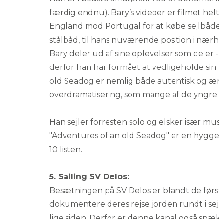
færdig endnu). Bary’s videoer er filmet helt
England mod Portugal for at købe sejlbåde
stålbåd, til hans nuværende position i nærhe
Bary deler ud af sine oplevelser som de er 
derfor han har formået at vedligeholde si
old Seadog er nemlig både autentisk og ærl
overdramatisering, som mange af de yngre 
Han sejler forresten solo og elsker især musi
"Adventures of an old Seadog" er en hygg
10 listen.
5. Sailing SV Delos:
Besætningen på SV Delos er blandt de førs
dokumentere deres rejse jorden rundt i sej
lige siden. Derfor er denne kanal også spæ