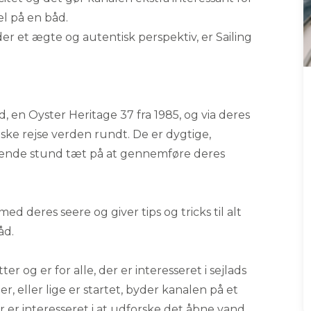
l på en båd.
yder et ægte og autentisk perspektiv, er Sailing
, en Oyster Heritage 37 fra 1985, og via deres
e rejse verden rundt. De er dygtige,
rivende stund tæt på at gennemføre deres
d deres seere og giver tips og tricks til alt
åd.
er og er for alle, der er interesseret i sejlads
r, eller lige er startet, byder kanalen på et
der er interesseret i at udforske det åbne vand.