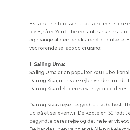
Hvis du er interesseret i at lære mere om sej
leves, så er YouTube en fantastisk ressource.
og mange af dem er ekstremt populære. H
vedrørende sejlads og cruising:
1. Sailing Uma:
Sailing Uma er en populær YouTube-kanal, 
Dan og Kika, mens de sejler verden rundt. D
Dan og Kika delt deres eventyr med deres
Dan og Kikas rejse begyndte, da de beslutte
ud på et sejleventyr. De købte en 35 fods
begyndte deres rejse og det hele er vide
De har desuden valgt at gå All-in på elektri