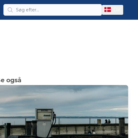
DK
Se også