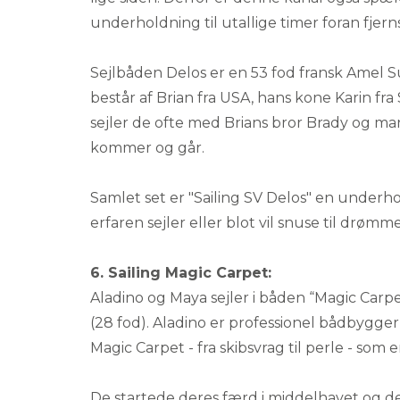
underholdning til utallige timer foran fjern
Sejlbåden Delos er en 53 fod fransk Ame
består af Brian fra USA, hans kone Karin fr
sejler de ofte med Brians bror Brady og
kommer og går.
Samlet set er "Sailing SV Delos" en under
erfaren sejler eller blot vil snuse til drømm
6. Sailing Magic Carpet:
Aladino og Maya sejler i båden “Magic Carpe
(28 fod). Aladino er professionel bådbygge
Magic Carpet - fra skibsvrag til perle - so
De startede deres færd i middelhavet og d