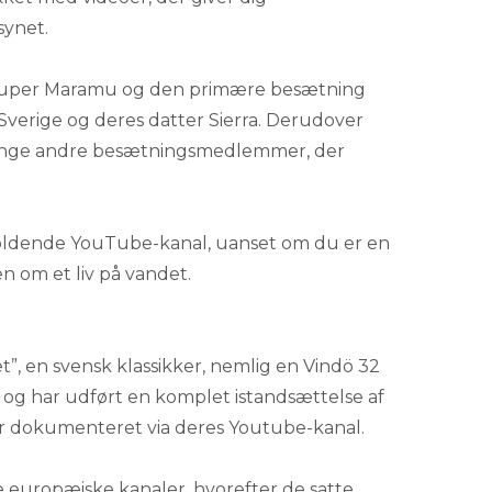
synet.
l Super Maramu og den primære besætning
a Sverige og deres datter Sierra. Derudover
 mange andre besætningsmedlemmer, der
holdende YouTube-kanal, uanset om du er en
en om et liv på vandet.
t”, en svensk klassikker, nemlig en Vindö 32
r og har udført en komplet istandsættelse af
m er dokumenteret via deres Youtube-kanal.
e europæiske kanaler, hvorefter de satte