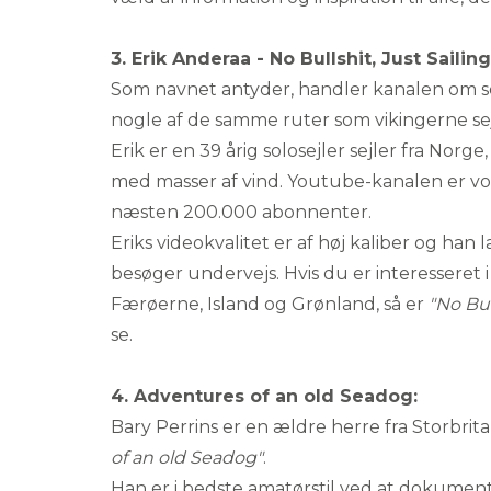
3. Erik Anderaa - No Bullshit, Just Sailing
Som navnet antyder, handler kanalen om sej
nogle af de samme ruter som vikingerne se
Erik er en 39 årig solosejler sejler fra Norge
med masser af vind. Youtube-kanalen er vok
næsten 200.000 abonnenter.
Eriks videokvalitet er af høj kaliber og han 
besøger undervejs. Hvis du er interesseret 
Færøerne, Island og Grønland, så er
"No Bull
se.
4. Adventures of an old Seadog:
Bary Perrins er en ældre herre fra Storbr
of an old Seadog"
.
Han er i bedste amatørstil ved at dokument