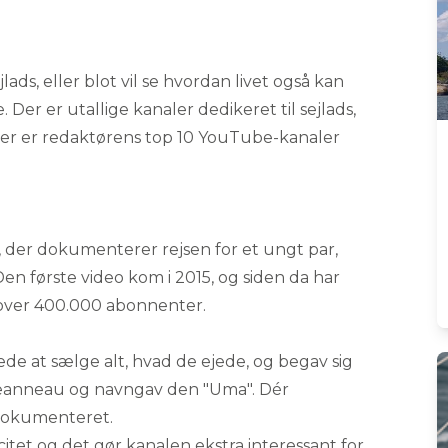
lads, eller blot vil se hvordan livet også kan
 Der er utallige kanaler dedikeret til sejlads,
er er redaktørens top 10 YouTube-kanaler
der dokumenterer rejsen for et ungt par,
en første video kom i 2015, og siden da har
 over 400.000 abonnenter.
de at sælge alt, hvad de ejede, og begav sig
 Jeanneau og navngav den "Uma". Dér
odokumenteret.
citet og det gør kanalen ekstra interessant for