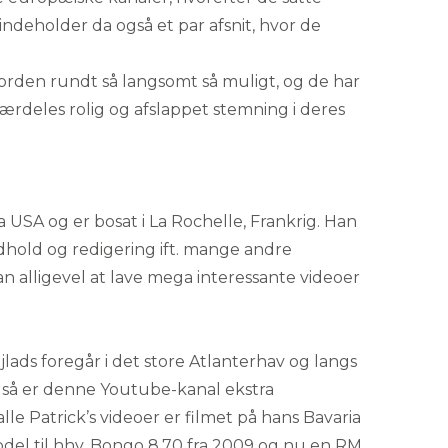
ndeholder da også et par afsnit, hvor de
e jorden rundt så langsomt så muligt, og de har
særdeles rolig og afslappet stemning i deres
a USA og er bosat i La Rochelle, Frankrig. Han
ndhold og redigering ift. mange andre
n alligevel at lave mega interessante videoer
ejlads foregår i det store Atlanterhav og langs
r, så er denne Youtube-kanal ekstra
lle Patrick’s videoer er filmet på hans Bavaria
odel til hhv. Bongo 8.70 fra 2009 og nu en RM