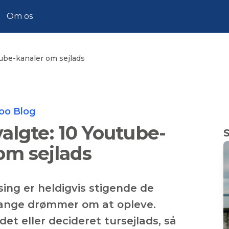
Om os
ube-kanaler om sejlads
Zoo Blog
algte: 10 Youtube-
om sejlads
sing er heldigvis stigende de
mange drømmer om at opleve.
t eller decideret tursejlads, så