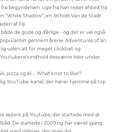
 fra begyndelsen. Lige fra han rejser afsted fra
n “White Shadow”, en 36 fods Van de Stadt
den af Fiji.
- både de gode og dårlige - og det er vel også
n popularitet gennem årene. Adventures of an
ig uden alt for meget clickbait og
Youtubere's indhold desværre lider under.
k, pizza og øl…. What’s not to like!?
elig YouTube-kanal, der hører hjemme på top
te sejlere på Youtube, der startede med at
lbåd. De startede i 2009 og har været igang
kket med videoer, der giver dig