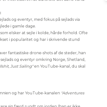
:
lads og eventyr, med fokus på sejlads via
jlede i gamle dage.
, som elsker at sejle i kolde, hårde forhold. Ofte
set i popularitet og har i skrivende stund
laver fantastiske drone-shots af de steder, han
i sejlads og eventyr omkring Norge, Shetland,
shit, Just Sailing"
en YouTube-kanal, du skal
itannien og har YouTube-kanalen
"Adventures
ere sin færd rundt om jorden (han er ikke