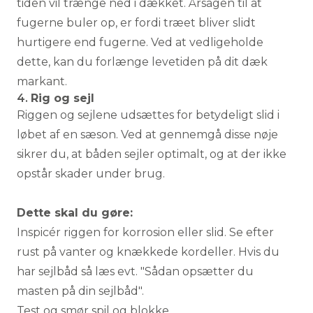
tiden vil trænge ned i dækket. Årsagen til at
fugerne buler op, er fordi træet bliver slidt
hurtigere end fugerne. Ved at vedligeholde
dette, kan du forlænge levetiden på dit dæk
markant.
4.
Rig og sejl
Riggen og sejlene udsættes for betydeligt slid i
løbet af en sæson. Ved at gennemgå disse nøje
sikrer du, at båden sejler optimalt, og at der ikke
opstår skader under brug.
Dette skal du gøre:
Inspicér riggen for korrosion eller slid. Se efter
rust på vanter og knækkede kordeller. Hvis du
har sejlbåd så læs evt.
"Sådan opsætter du
masten på din sejlbåd".
Test og smør spil og blokke.