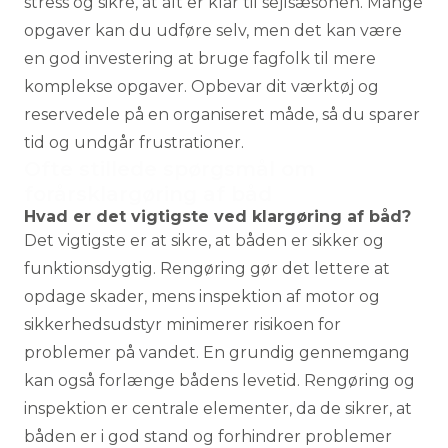
stress og sikre, at alt er klar til sejlsæsonen. Mange
opgaver kan du udføre selv, men det kan være
en god investering at bruge fagfolk til mere
komplekse opgaver. Opbevar dit værktøj og
reservedele på en organiseret måde, så du sparer
tid og undgår frustrationer.
Ofte stillede spørgsmål om
forårsklargøring af båd
Hvad er det vigtigste ved klargøring af båd?
Det vigtigste er at sikre, at båden er sikker og
funktionsdygtig. Rengøring gør det lettere at
opdage skader, mens inspektion af motor og
sikkerhedsudstyr minimerer risikoen for
problemer på vandet. En grundig gennemgang
kan også forlænge bådens levetid. Rengøring og
inspektion er centrale elementer, da de sikrer, at
båden er i god stand og forhindrer problemer