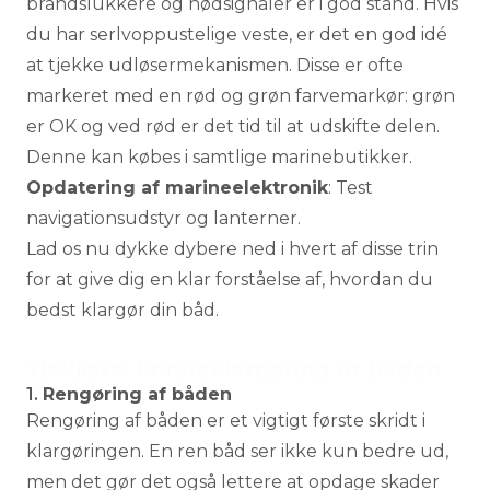
brandslukkere og nødsignaler er i god stand. Hvis
du har serlvoppustelige veste, er det en god idé
at tjekke udløsermekanismen. Disse er ofte
markeret med en rød og grøn farvemarkør: grøn
er OK og ved rød er det tid til at udskifte delen.
Denne kan købes i samtlige marinebutikker.
Opdatering af marineelektronik
: Test
navigationsudstyr og lanterner.
Lad os nu dykke dybere ned i hvert af disse trin
for at give dig en klar forståelse af, hvordan du
bedst klargør din båd.
Tjekliste: Forårsklargøring af båden
1.
Rengøring af båden
Rengøring af båden er et vigtigt første skridt i
klargøringen. En ren båd ser ikke kun bedre ud,
men det gør det også lettere at opdage skader