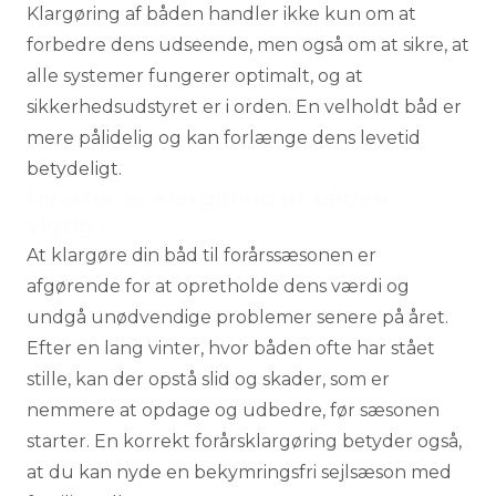
Klargøring af båden handler ikke kun om at
forbedre dens udseende, men også om at sikre, at
alle systemer fungerer optimalt, og at
sikkerhedsudstyret er i orden. En velholdt båd er
mere pålidelig og kan forlænge dens levetid
betydeligt.
Hvorfor er klargøring af båden
vigtig?
At klargøre din båd til forårssæsonen er
afgørende for at opretholde dens værdi og
undgå unødvendige problemer senere på året.
Efter en lang vinter, hvor båden ofte har stået
stille, kan der opstå slid og skader, som er
nemmere at opdage og udbedre, før sæsonen
starter. En korrekt forårsklargøring betyder også,
at du kan nyde en bekymringsfri sejlsæson med