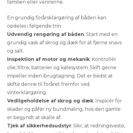
familien eller vennerne.
Hurtig guide til klargøring af båd
En grundig forårsklargøring af båden kan
opdeles i følgende trin:
Udvendig rengøring af båden
: Start med en
grundig vask af skrog og dæk for at fjerne snavs
og salt.
Inspektion af motor og mekanik
: Kontrollér
olie, filtre, batterier og kølesystem. Skift gerne
impeller inden ibrugtagning. Det er bedst at
skifte denne til foråret fremfor ved
vinterklargøring.
Vedligeholdelse af skrog og dæk
: Inspicér for
skader og påfør ny bundmaling, hvis den gamle
er begyndt at skalle af.
Tjek af sikkerhedsudstyr
: Sikr, at redningsveste,